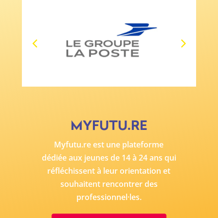
MYFUTU.RE
Myfutu.re
est une plateforme
dédiée aux jeunes de 14 à 24 ans qui
réfléchissent à leur orientation et
souhaitent rencontrer des
professionnel·les.