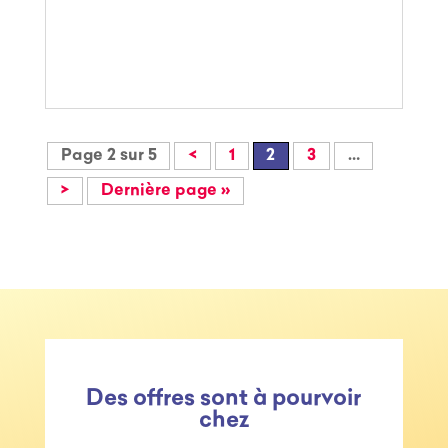
Page 2 sur 5
<
1
2
3
…
>
Dernière page »
Des offres sont à pourvoir
chez