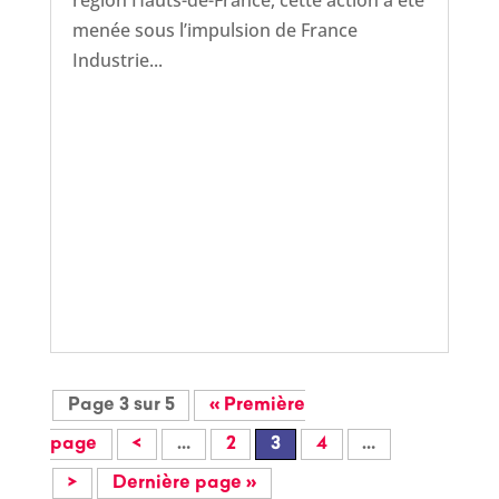
région Hauts-de-France, cette action a été
menée sous l’impulsion de France
Industrie...
Page 3 sur 5
« Première
page
<
…
2
3
4
…
>
Dernière page »