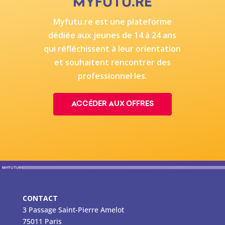
MYFUTU.RE
Myfutu.re
est une plateforme
dédiée aux jeunes de 14 à 24 ans
qui réfléchissent à leur orientation
et souhaitent rencontrer des
professionnel·les.
ACCÉDER AUX OFFRES
CONTACT
3 Passage Saint-Pierre Amelot
75011 Paris