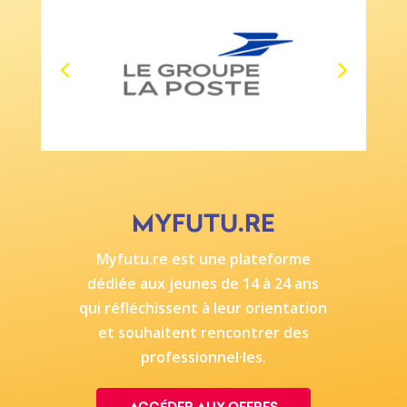
MYFUTU.RE
Myfutu.re
est une plateforme
dédiée aux jeunes de 14 à 24 ans
qui réfléchissent à leur orientation
et souhaitent rencontrer des
professionnel·les.