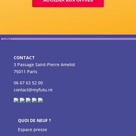
ACCÉDER AUX OFFRES
CONTACT
3 Passage Saint-Pierre Amelot
75011 Paris
06 67 63 52 00
contact@myfutu.re
QUOI DE NEUF ?
Espace presse